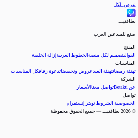
عرض الكل
بطاقتيـــ
صنع للمبدعين العرب.
المنتج
القوالب
تصميم لكل منصة
الخطوط العربية
إزالة الخلفية
المناسبات
تهنئة رمضان
تهنئة العيد
عروض وتخفيضات
دعوة زفاف
كل المناسبات
الشركة
عن Betakti
تواصل معنا
الأسعار
تواصل
الخصوصية
الشروط
تويتر
إنستقرام
© 2026 بطاقتيـــ — جميع الحقوق محفوظة