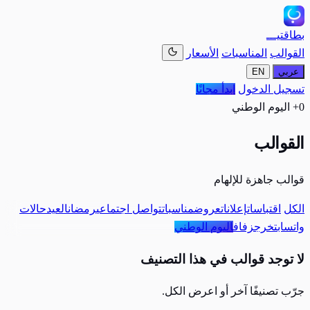
بطاقتيـــ
القوالب
المناسبات
الأسعار
عربي
EN
تسجيل الدخول
ابدأ مجانًا
0+ اليوم الوطني
القوالب
قوالب جاهزة للإلهام
الكل
اقتباسات
إعلانات
عروض
مناسبات
تواصل اجتماعي
رمضان
العيد
حالات
واتساب
تخرج
زفاف
اليوم الوطني
لا توجد قوالب في هذا التصنيف
جرّب تصنيفًا آخر أو اعرض الكل.