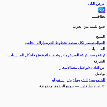
عرض الكل
بطاقتيـــ
صنع للمبدعين العرب.
المنتج
القوالب
تصميم لكل منصة
الخطوط العربية
إزالة الخلفية
المناسبات
تهنئة رمضان
تهنئة العيد
عروض وتخفيضات
دعوة زفاف
كل المناسبات
الشركة
عن Betakti
تواصل معنا
الأسعار
تواصل
الخصوصية
الشروط
تويتر
إنستقرام
© 2026 بطاقتيـــ — جميع الحقوق محفوظة