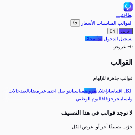
بطاقتيـــ
القوالب
المناسبات
الأسعار
عربي
EN
تسجيل الدخول
ابدأ مجانًا
0+ عروض
القوالب
قوالب جاهزة للإلهام
الكل
اقتباسات
إعلانات
عروض
مناسبات
تواصل اجتماعي
رمضان
العيد
حالات
واتساب
تخرج
زفاف
اليوم الوطني
لا توجد قوالب في هذا التصنيف
جرّب تصنيفًا آخر أو اعرض الكل.