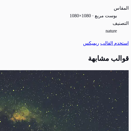
المقاس
بوست مربع · 1080×1080
التصنيف
nature
استخدم القالب
ريميكس
قوالب مشابهة