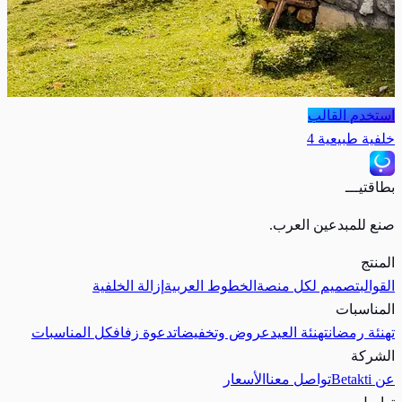
استخدم القالب
خلفية طبيعية 4
بطاقتيـــ
صنع للمبدعين العرب.
المنتج
القوالب
تصميم لكل منصة
الخطوط العربية
إزالة الخلفية
المناسبات
تهنئة رمضان
تهنئة العيد
عروض وتخفيضات
دعوة زفاف
كل المناسبات
الشركة
عن Betakti
تواصل معنا
الأسعار