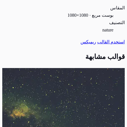
المقاس
بوست مربع · 1080×1080
التصنيف
nature
استخدم القالب
ريميكس
قوالب مشابهة