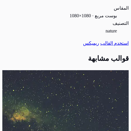
المقاس
بوست مربع · 1080×1080
التصنيف
nature
استخدم القالب
ريميكس
قوالب مشابهة