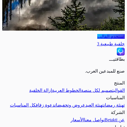
استخدم القالب
خلفية طبيعية 3
بطاقتيـــ
صنع للمبدعين العرب.
المنتج
القوالب
تصميم لكل منصة
الخطوط العربية
إزالة الخلفية
المناسبات
تهنئة رمضان
تهنئة العيد
عروض وتخفيضات
دعوة زفاف
كل المناسبات
الشركة
عن Betakti
تواصل معنا
الأسعار