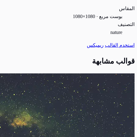
المقاس
بوست مربع · 1080×1080
التصنيف
nature
استخدم القالب
ريميكس
قوالب مشابهة