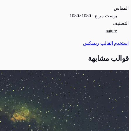
المقاس
بوست مربع · 1080×1080
التصنيف
nature
استخدم القالب
ريميكس
قوالب مشابهة