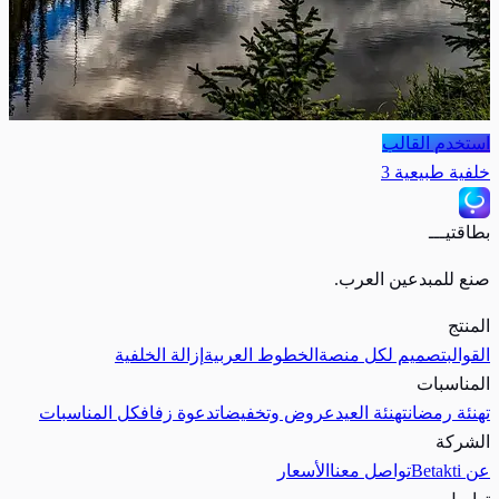
استخدم القالب
خلفية طبيعية 3
بطاقتيـــ
صنع للمبدعين العرب.
المنتج
القوالب
تصميم لكل منصة
الخطوط العربية
إزالة الخلفية
المناسبات
تهنئة رمضان
تهنئة العيد
عروض وتخفيضات
دعوة زفاف
كل المناسبات
الشركة
عن Betakti
تواصل معنا
الأسعار