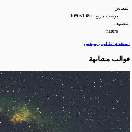
المقاس
بوست مربع · 1080×1080
التصنيف
nature
استخدم القالب
ريميكس
قوالب مشابهة