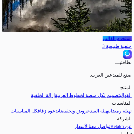
استخدم القالب
خلفية طبيعية 3
بطاقتيـــ
صنع للمبدعين العرب.
المنتج
القوالب
تصميم لكل منصة
الخطوط العربية
إزالة الخلفية
المناسبات
تهنئة رمضان
تهنئة العيد
عروض وتخفيضات
دعوة زفاف
كل المناسبات
الشركة
عن Betakti
تواصل معنا
الأسعار