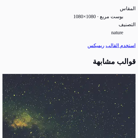
المقاس
بوست مربع · 1080×1080
التصنيف
nature
استخدم القالب
ريميكس
قوالب مشابهة