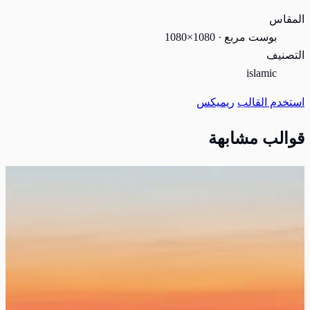
المقاس
بوست مربع · 1080×1080
التصنيف
islamic
استخدم القالب
ريميكس
قوالب مشابهة