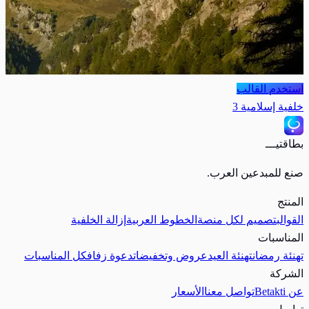
استخدم القالب
خلفية إسلامية 3
بطاقتيـــ
صنع للمبدعين العرب.
المنتج
القوالب
تصميم لكل منصة
الخطوط العربية
إزالة الخلفية
المناسبات
تهنئة رمضان
تهنئة العيد
عروض وتخفيضات
دعوة زفاف
كل المناسبات
الشركة
عن Betakti
تواصل معنا
الأسعار