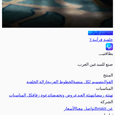
استخدم القالب
خلفية قرآنية 3
بطاقتيـــ
صنع للمبدعين العرب.
المنتج
القوالب
تصميم لكل منصة
الخطوط العربية
إزالة الخلفية
المناسبات
تهنئة رمضان
تهنئة العيد
عروض وتخفيضات
دعوة زفاف
كل المناسبات
الشركة
عن Betakti
تواصل معنا
الأسعار