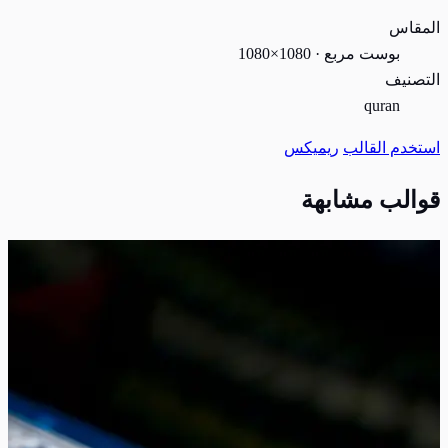
المقاس
بوست مربع · 1080×1080
التصنيف
quran
استخدم القالب
ريميكس
قوالب مشابهة