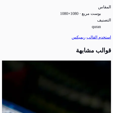
المقاس
بوست مربع · 1080×1080
التصنيف
quran
استخدم القالب
ريميكس
قوالب مشابهة