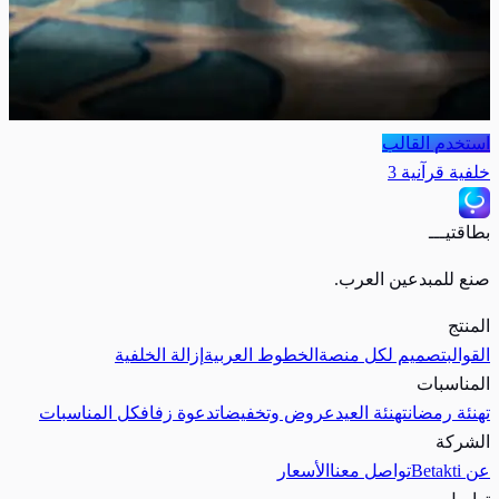
استخدم القالب
خلفية قرآنية 3
بطاقتيـــ
صنع للمبدعين العرب.
المنتج
القوالب
تصميم لكل منصة
الخطوط العربية
إزالة الخلفية
المناسبات
تهنئة رمضان
تهنئة العيد
عروض وتخفيضات
دعوة زفاف
كل المناسبات
الشركة
عن Betakti
تواصل معنا
الأسعار