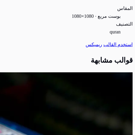
المقاس
بوست مربع · 1080×1080
التصنيف
quran
استخدم القالب
ريميكس
قوالب مشابهة