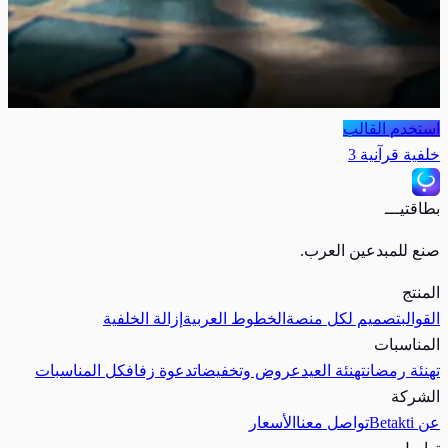
استخدم القالب
خلفية قرآنية 3
بطاقتيـــ
صنع للمبدعين العرب.
المنتج
القوالب
تصميم لكل منصة
الخطوط العربية
إزالة الخلفية
المناسبات
تهنئة رمضان
تهنئة العيد
عروض وتخفيضات
دعوة زفاف
كل المناسبات
الشركة
عن Betakti
تواصل معنا
الأسعار