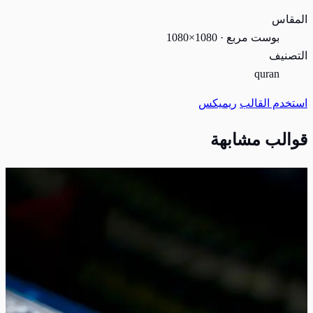
المقاس
بوست مربع · 1080×1080
التصنيف
quran
استخدم القالب
ريميكس
قوالب مشابهة