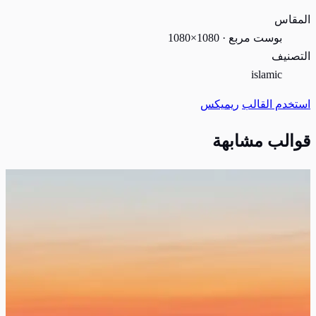
المقاس
بوست مربع · 1080×1080
التصنيف
islamic
استخدم القالب
ريميكس
قوالب مشابهة