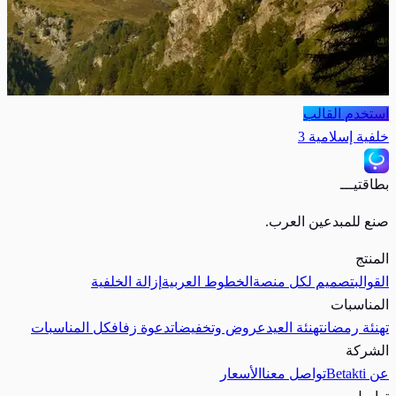
استخدم القالب
خلفية إسلامية 3
بطاقتيـــ
صنع للمبدعين العرب.
المنتج
القوالب
تصميم لكل منصة
الخطوط العربية
إزالة الخلفية
المناسبات
تهنئة رمضان
تهنئة العيد
عروض وتخفيضات
دعوة زفاف
كل المناسبات
الشركة
عن Betakti
تواصل معنا
الأسعار