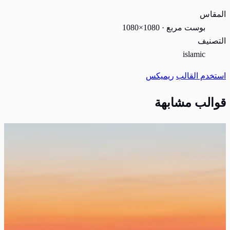
المقاس
بوست مربع · 1080×1080
التصنيف
islamic
استخدم القالب
ريميكس
قوالب مشابهة