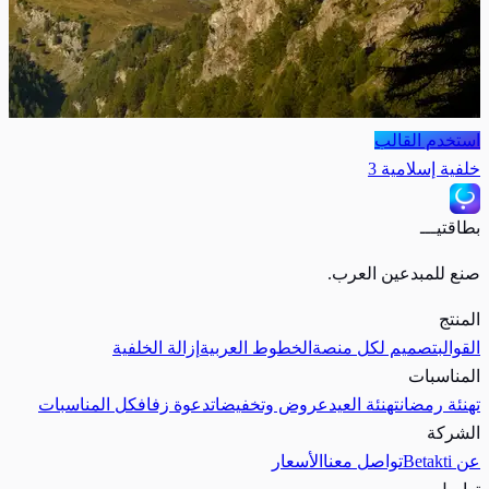
استخدم القالب
خلفية إسلامية 3
بطاقتيـــ
صنع للمبدعين العرب.
المنتج
القوالب
تصميم لكل منصة
الخطوط العربية
إزالة الخلفية
المناسبات
تهنئة رمضان
تهنئة العيد
عروض وتخفيضات
دعوة زفاف
كل المناسبات
الشركة
عن Betakti
تواصل معنا
الأسعار