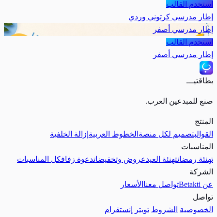
استخدم القالب
إطار مدرسي كرتوني وردي
إطار مدرسي أصفر
استخدم القالب
إطار مدرسي أصفر
بطاقتيـــ
صنع للمبدعين العرب.
المنتج
القوالب
تصميم لكل منصة
الخطوط العربية
إزالة الخلفية
المناسبات
تهنئة رمضان
تهنئة العيد
عروض وتخفيضات
دعوة زفاف
كل المناسبات
الشركة
عن Betakti
تواصل معنا
الأسعار
تواصل
الخصوصية
الشروط
تويتر
إنستقرام