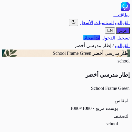
بطاقتيـــ
القوالب
المناسبات
الأسعار
عربي
EN
تسجيل الدخول
ابدأ مجانًا
القوالب
/
إطار مدرسي أخضر
إطار مدرسي أخضر
School Frame Green
school
إطار مدرسي أخضر
School Frame Green
المقاس
بوست مربع · 1080×1080
التصنيف
school