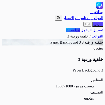
بطاقتيـــ
القوالب
المناسبات
الأسعار
عربي
EN
تسجيل الدخول
ابدأ مجانًا
القوالب
/
خلفية ورقية 3
خلفية ورقية 3
Paper Background 3
quotes
خلفية ورقية 3
Paper Background 3
المقاس
بوست مربع · 1080×1080
التصنيف
quotes