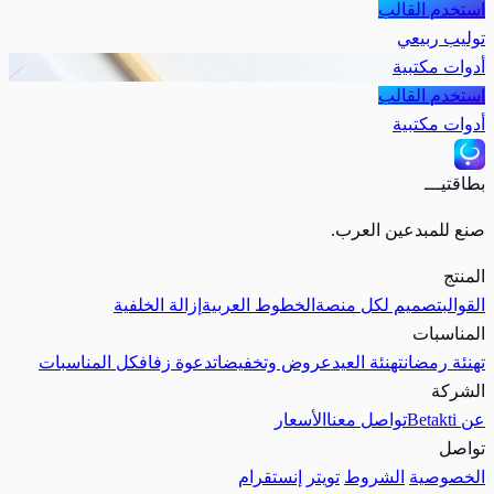
استخدم القالب
توليب ربيعي
أدوات مكتبية
استخدم القالب
أدوات مكتبية
بطاقتيـــ
صنع للمبدعين العرب.
المنتج
القوالب
تصميم لكل منصة
الخطوط العربية
إزالة الخلفية
المناسبات
تهنئة رمضان
تهنئة العيد
عروض وتخفيضات
دعوة زفاف
كل المناسبات
الشركة
عن Betakti
تواصل معنا
الأسعار
تواصل
الخصوصية
الشروط
تويتر
إنستقرام