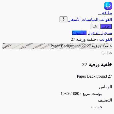
بطاقتيـــ
القوالب
المناسبات
الأسعار
عربي
EN
تسجيل الدخول
ابدأ مجانًا
القوالب
/
خلفية ورقية 27
خلفية ورقية 27
Paper Background 27
quotes
خلفية ورقية 27
Paper Background 27
المقاس
بوست مربع · 1080×1080
التصنيف
quotes