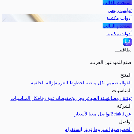
استخدم القالب
توليب ربيعي
أدوات مكتبية
استخدم القالب
أدوات مكتبية
بطاقتيـــ
صنع للمبدعين العرب.
المنتج
القوالب
تصميم لكل منصة
الخطوط العربية
إزالة الخلفية
المناسبات
تهنئة رمضان
تهنئة العيد
عروض وتخفيضات
دعوة زفاف
كل المناسبات
الشركة
عن Betakti
تواصل معنا
الأسعار
تواصل
الخصوصية
الشروط
تويتر
إنستقرام