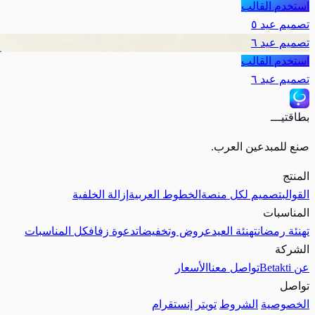
استخدم القالب
تصميم عيد ٥
تصميم عيد ٦
استخدم القالب
تصميم عيد ٦
بطاقتيـــ
صنع للمبدعين العرب.
المنتج
القوالب
تصميم لكل منصة
الخطوط العربية
إزالة الخلفية
المناسبات
تهنئة رمضان
تهنئة العيد
عروض وتخفيضات
دعوة زفاف
كل المناسبات
الشركة
عن Betakti
تواصل معنا
الأسعار
تواصل
الخصوصية
الشروط
تويتر
إنستقرام