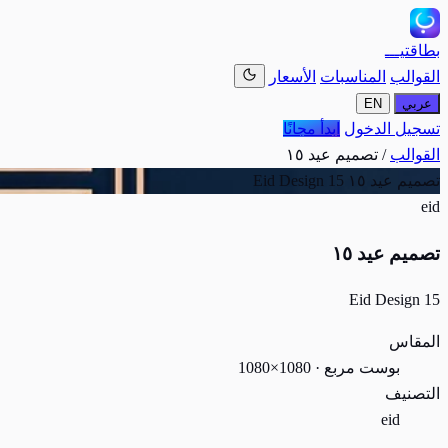
بطاقتيـــ
القوالب
المناسبات
الأسعار
عربي
EN
تسجيل الدخول
ابدأ مجانًا
القوالب
/
تصميم عيد ١٥
تصميم عيد ١٥
Eid Design 15
eid
تصميم عيد ١٥
Eid Design 15
المقاس
بوست مربع · 1080×1080
التصنيف
eid