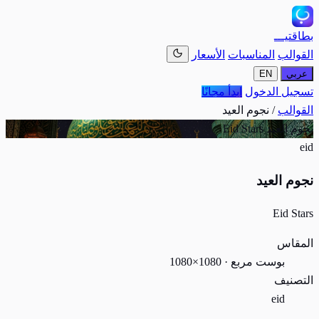
بطاقتيـــ
القوالب
المناسبات
الأسعار
عربي
EN
تسجيل الدخول
ابدأ مجانًا
القوالب
/
نجوم العيد
نجوم العيد
Eid Stars
eid
نجوم العيد
Eid Stars
المقاس
بوست مربع · 1080×1080
التصنيف
eid