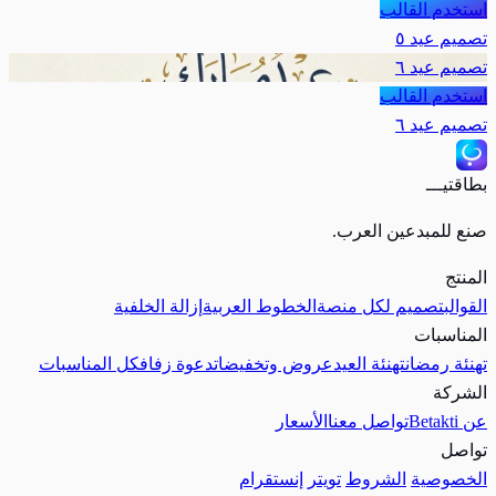
استخدم القالب
تصميم عيد ٥
تصميم عيد ٦
استخدم القالب
تصميم عيد ٦
بطاقتيـــ
صنع للمبدعين العرب.
المنتج
القوالب
تصميم لكل منصة
الخطوط العربية
إزالة الخلفية
المناسبات
تهنئة رمضان
تهنئة العيد
عروض وتخفيضات
دعوة زفاف
كل المناسبات
الشركة
عن Betakti
تواصل معنا
الأسعار
تواصل
الخصوصية
الشروط
تويتر
إنستقرام