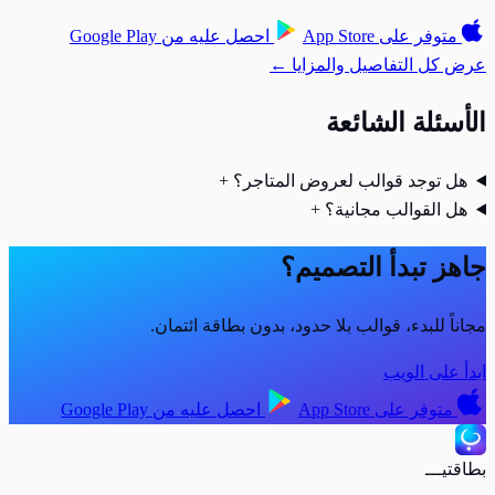
متوفر على
App Store
احصل عليه من
Google Play
عرض كل التفاصيل والمزايا ←
الأسئلة الشائعة
هل توجد قوالب لعروض المتاجر؟
+
هل القوالب مجانية؟
+
جاهز تبدأ التصميم؟
مجاناً للبدء، قوالب بلا حدود، بدون بطاقة ائتمان.
ابدأ على الويب
متوفر على
App Store
احصل عليه من
Google Play
بطاقتيـــ