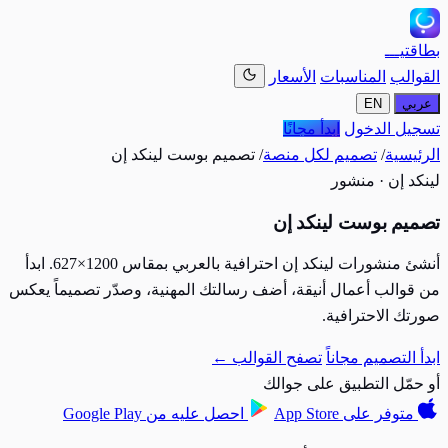
بطاقتيـــ
القوالب
المناسبات
الأسعار
عربي
EN
تسجيل الدخول
ابدأ مجانًا
الرئيسية
/
تصميم لكل منصة
/
تصميم بوست لينكد إن
لينكد إن · منشور
تصميم بوست لينكد إن
أنشئ منشورات لينكد إن احترافية بالعربي بمقاس 1200×627. ابدأ
من قوالب أعمال أنيقة، أضف رسالتك المهنية، وصدّر تصميماً يعكس
صورتك الاحترافية.
ابدأ التصميم مجاناً
تصفح القوالب ←
أو حمّل التطبيق على جوالك
متوفر على
App Store
احصل عليه من
Google Play