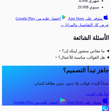
شهري
$4.99
سنوي
$29.99
متوفر على
App Store
احصل عليه من
Google Play
عرض كل التفاصيل والمزايا ←
الأسئلة الشائعة
ما مقاس منشور لينكد إن؟
+
هل القوالب مناسبة للأعمال؟
+
جاهز تبدأ التصميم؟
مجاناً للبدء، قوالب بلا حدود، بدون بطاقة ائتمان.
ابدأ على الويب
متوفر على
App Store
احصل عليه من
Google Play